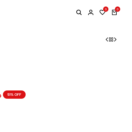
0
0
د
51% OFF