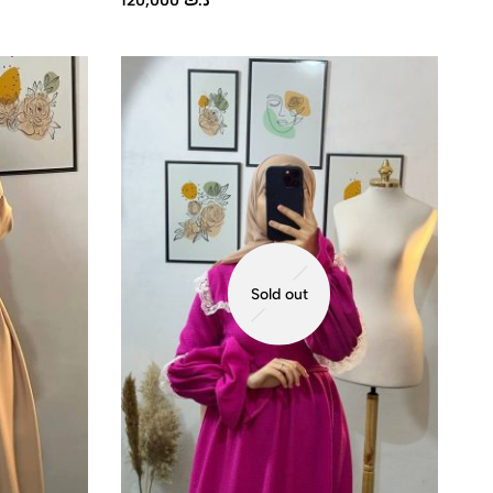
120,000
د.ت
Sold out