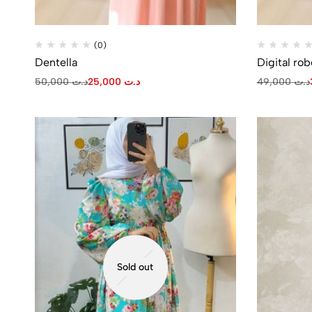
(0)
Dentella
Digital rob
50,000
د.ت
25,000
د.ت
49,000
د.ت
Sold out