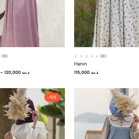
(0)
(0)
Hanin
–
120,000
د.ت
115,000
د.ت
-5%