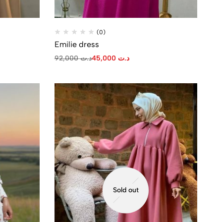
(0)
Emilie dress
92,000
د.ت
45,000
د.ت
Sold out