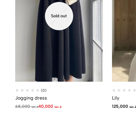
Sold out
(0)
Jogging dress
Lily
68,000
د.ت
40,000
د.ت
125,000
.ت