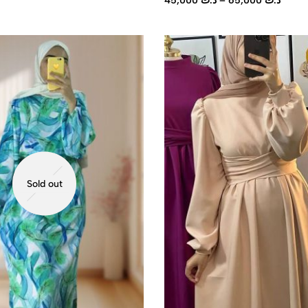
45,000
د.ت
–
65,000
د.ت
Sold out