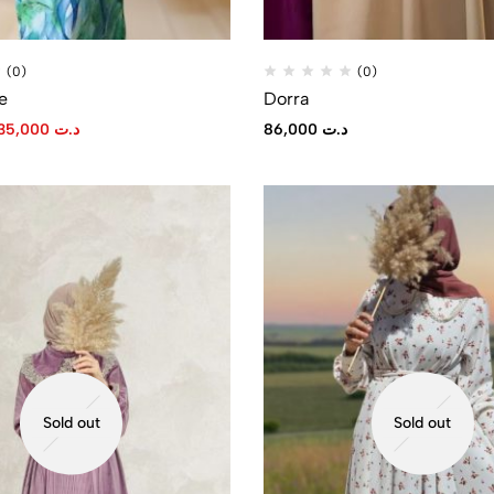
(0)
(0)
e
Dorra
35,000
د.ت
86,000
د.ت
Sold out
Sold out