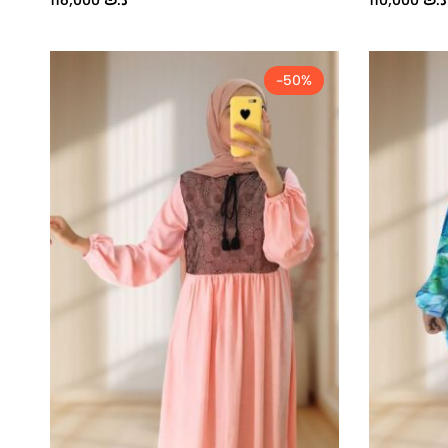
116,000
د.ت
110,000
د.ت
-50%