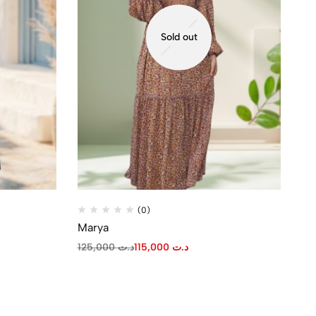
Sold out
(0)
Marya
125,000
د.ت
115,000
د.ت