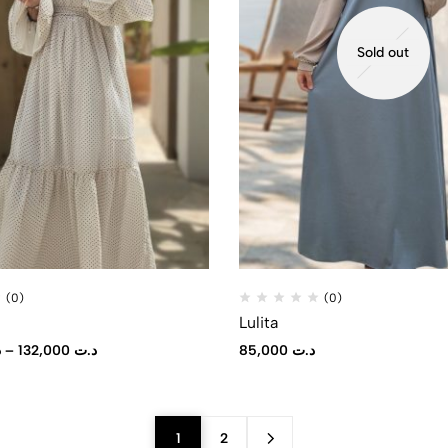
Sold out
(0)
(0)
Lulita
د
–
132,000
د.ت
85,000
د.ت
1
2