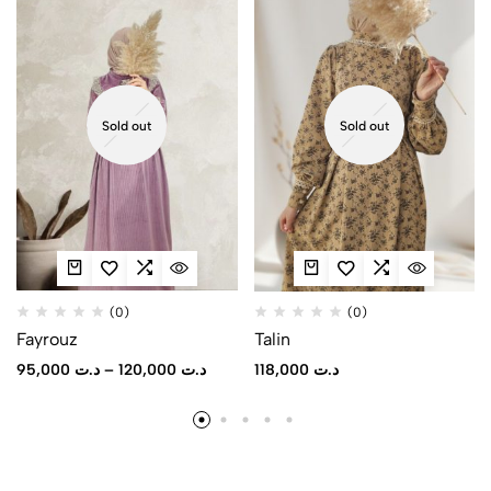
Sold out
Sold out
(0)
(0)
Fayrouz
Talin
95,000
د.ت
–
120,000
د.ت
118,000
د.ت