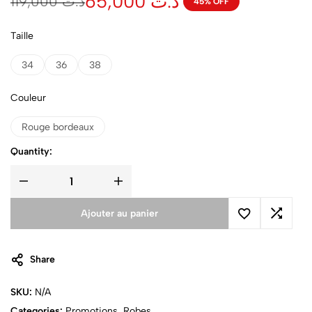
65,000
د.ت
119,000
د.ت
45% OFF
Taille
34
36
38
Couleur
Rouge bordeaux
Quantity:
Ajouter au panier
Share
SKU:
N/A
Categories:
Promotions
,
Robes