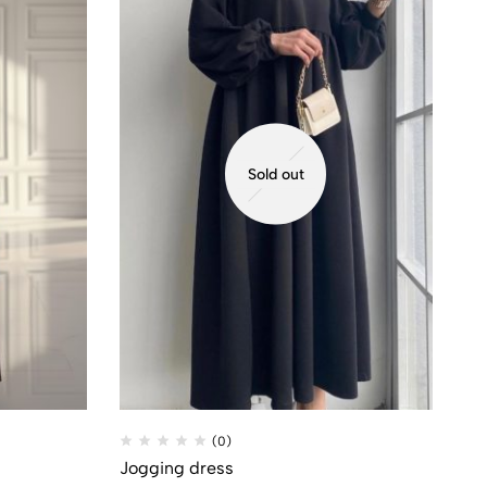
Sold out
(0)
Jogging dress
Lul