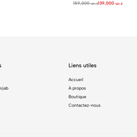
159,000
د.ت
139,000
د.ت
s
Liens utiles
Accueil
hijab
A propos
Boutique
Contactez-nous