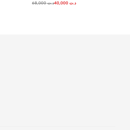
68,000
د.ت
40,000
د.ت