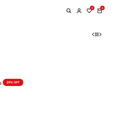
0
0
د
29% OFF