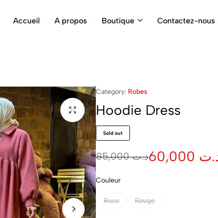
Accueil
A propos
Boutique
Contactez-nous
Category:
Robes
Hoodie Dress
Sold out
60,000
.ت
85,000
د.ت
Couleur
Rose
Rouge