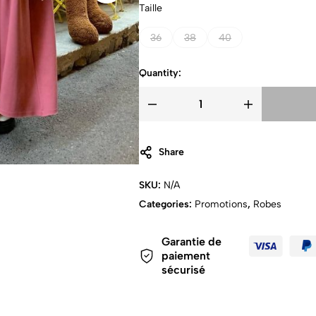
Taille
36
38
40
Quantity:
Share
SKU:
N/A
Categories:
Promotions
,
Robes
Garantie de
paiement
sécurisé