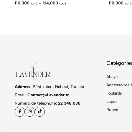
110,000
د.ت
–
124,000
د.ت
110,000
د.ت
Catégorie
Abaya
Accessoires 
Address:
Béni khiar , Nabeul, Tunisia
Foulards
Email:
Contact@Lavender.tn
Jupes
Numéro de téléphone:
22 348 030
Robes