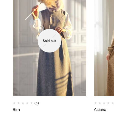
Sold out
(0)
Rim
Asiana